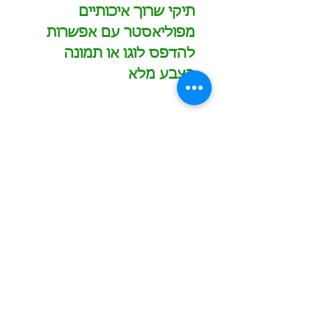
תיקי שרוך איכותיים
מפוליאסטר עם אפשרות
להדפס לוגו או תמונה
בצבע מלא
הזמינו עכשיו
כמות מינימום להזמנה - 2000 ש"ח לפריט
תוספת עבור מיתוג בצבע אחד - החל מ-600 ש"ח
תוספת עבור מיתוג צבעוני - החל מ-700 ש"ח
הדפסה/חריטה של שם משתנה בתוספת 10 ש"ח לכל
שם
משלוחים לכל הארץ בעלות 60 ש"ח לחבילה
0549601958