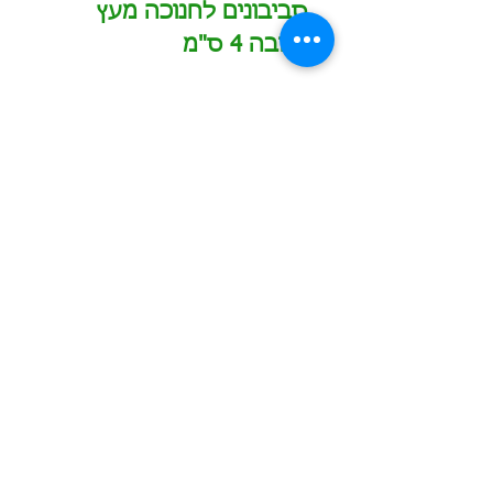
סביבונים לחנוכה מעץ
בגובה 4 ס"מ
הזמינו עכשיו
כמות מינימום להזמנה - 2000 ש"ח לפריט
תוספת עבור מיתוג בצבע אחד - החל מ-600 ש"ח
תוספת עבור מיתוג צבעוני - החל מ-700 ש"ח
הדפסה/חריטה של שם משתנה בתוספת 10 ש"ח לכל
שם
משלוחים לכל הארץ בעלות 60 ש"ח לחבילה
0549601958
המחירים באתר אינם כוללים מע"מ
הצהרת נגישות