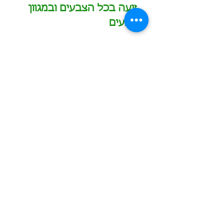
זיעה בכל הצבעים ובמגוון
צבעים
הזמינו עכשיו
כמות מינימום להזמנה - 2000 ש"ח לפריט
תוספת עבור מיתוג בצבע אחד - החל מ-600 ש"ח
תוספת עבור מיתוג צבעוני - החל מ-700 ש"ח
הדפסה/חריטה של שם משתנה בתוספת 10 ש"ח לכל
שם
משלוחים לכל הארץ בעלות 60 ש"ח לחבילה
0549601958
המחירים באתר אינם כוללים מע"מ