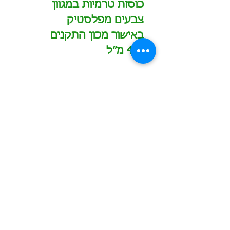
כוסות טרמיות במגוון
צבעים מפלסטיק
באישור מכון התקנים
450 מ”ל
הזמינו עכשיו
כמות מינימום להזמנה - 2000 ש"ח לפריט
תוספת עבור מיתוג בצבע אחד - החל מ-600 ש"ח
תוספת עבור מיתוג צבעוני - החל מ-700 ש"ח
הדפסה/חריטה של שם משתנה בתוספת 10 ש"ח לכל
שם
משלוחים לכל הארץ בעלות 60 ש"ח לחבילה
0549601958
המחירים באתר אינם כוללים מע"מ