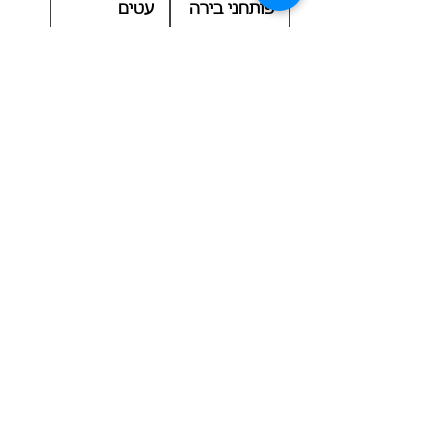
פותחני בירה
עטים
ממותגים
ממותגים
לפרסום
מחיר
מחיר
מסגרות
מחזיק
ללוחית
מפתחות
רישוי
ממותג מבד
ארוג
מחיר
מחיר