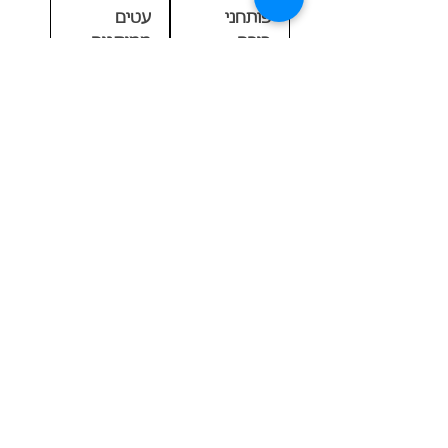
פותחני
עטים
בירה
ממותגים
ממותגים
לפרסום
מחיר
מחיר
מסגרות
מחזיק
ללוחית
מפתחות
רישוי
ממותג מבד
ארוג
מחיר
מחיר