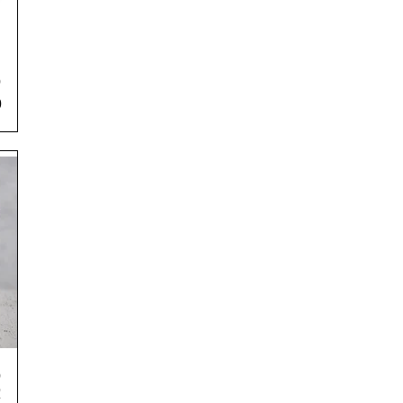
ס
מ
ס
א