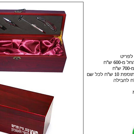
60 ש"ח
"ח
ח לכל שם