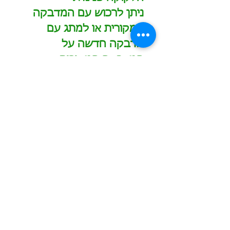
ניתן לרכוש עם המדבקה
המקורית או למתג עם
מדבקה חדשה על
המדבקה המקורית
הזמינו עכשיו
כמות מינימום להזמנה - 2000 ש"ח לפריט
תוספת עבור מיתוג בצבע אחד - החל מ-600 ש"ח
תוספת עבור מיתוג צבעוני - החל מ-700 ש"ח
הדפסה/חריטה של שם משתנה בתוספת 10 ש"ח לכל
שם
משלוחים לכל הארץ בעלות 60 ש"ח לחבילה
0549601958
המחירים באתר אינם כוללים מע"מ