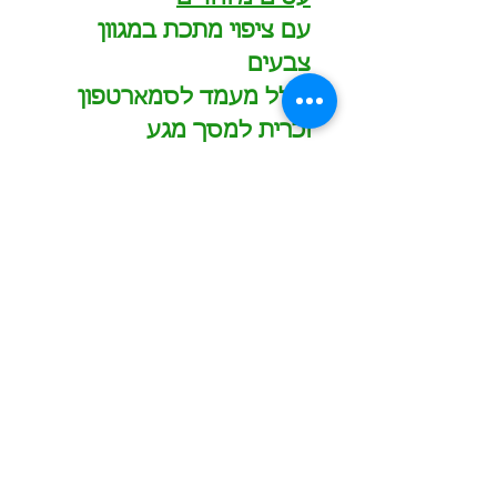
עם ציפוי מתכת במגוון
צבעים
כולל מעמד לסמארטפון
וכרית למסך מגע
הזמינו עכשיו
כמות מינימום להזמנה - 2000 ש"ח לפריט
תוספת עבור מיתוג בצבע אחד - החל מ-600 ש"ח
תוספת עבור מיתוג צבעוני - החל מ-700 ש"ח
הדפסה/חריטה של שם משתנה בתוספת 10 ש"ח לכל
שם
משלוחים לכל הארץ בעלות 60 ש"ח לחבילה
0549601958
המחירים באתר אינם כוללים מע"מ