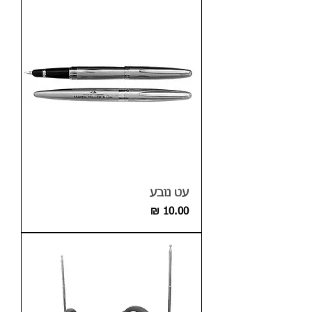
עט נובע
מחיר